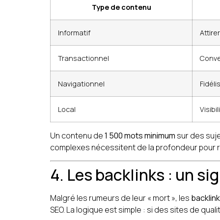
Type de contenu
Informatif
Attire
Transactionnel
Conve
Navigationnel
Fidéli
Local
Visibi
Un contenu de
1 500 mots minimum
sur des suje
complexes nécessitent de la profondeur pour rée
4. Les backlinks : un s
Malgré les rumeurs de leur « mort », les
backlink
SEO. La logique est simple : si des sites de quali