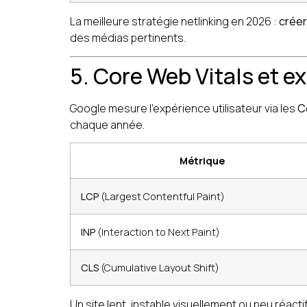
La meilleure stratégie netlinking en 2026 :
créer 
des médias pertinents.
5. Core Web Vitals et e
Google mesure l’expérience utilisateur via les
C
chaque année.
Métrique
LCP
(Largest Contentful Paint)
INP
(Interaction to Next Paint)
CLS
(Cumulative Layout Shift)
Un site lent, instable visuellement ou peu réa