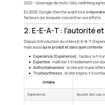
2022 — bourrage de mots-clés, netlinking agres
En 2026, Google cherche avant tout à
répondre à
facteurs sur lesquels concentrer vos efforts.
2. E-E-A-T : l’autorité e
Depuis l’introduction du critère
E-E-A-T
(Experi
mais aussi
qui le produit et dans quel contexte
.
Experience (Expérience)
: l’auteur a-t-il
Expertise
: maîtrise-t-il réellement son d
Authoritativeness
: le site est-il une ré
Trustworthiness
: le site inspire-t-il con
Critère
Expérience
Ajouter des cas c