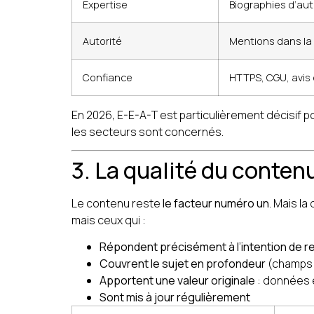
Expertise
Biographies d’aut
Autorité
Mentions dans la 
Confiance
HTTPS, CGU, avis 
En 2026, E-E-A-T est particulièrement décisif po
les secteurs sont concernés.
3. La qualité du contenu 
Le contenu reste
le facteur numéro un
. Mais la
mais ceux qui :
Répondent précisément à l’intention de 
Couvrent le sujet en profondeur
(champs 
Apportent une valeur originale
: données e
Sont mis à jour régulièrement