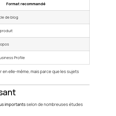
Format recommandé
cle de blog
 produit
propos
usiness Profile
r en elle-même, mais parce que les sujets
ssant
lus importants
selon de nombreuses études