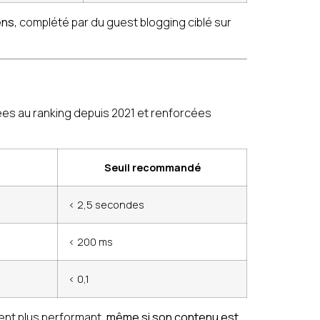
ens
, complété par du guest blogging ciblé sur
es au ranking depuis 2021 et renforcées
Seuil recommandé
< 2,5 secondes
< 200 ms
< 0,1
rent plus performant,
même si son contenu est