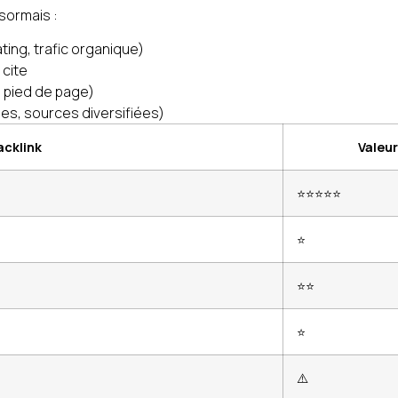
ésormais :
ing, trafic organique)
 cite
de pied de page)
es, sources diversifiées)
acklink
Valeu
⭐⭐⭐⭐⭐
⭐
⭐⭐
⭐
⚠️