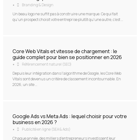
Branding & Design
•
Un beau logo ne suffit pas à construire une marque. Ce qui fait
qu'un prospect choisit votre entreprise plutôt qu'une autre, c'est …
Core Web Vitals et vitesse de chargement : le
guide complet pour bien se positionner en 2026
Référencement naturel (SEO)
•
Depuis leur intégration dans l'algorithme de Google, les Core Web
Vitals sont devenus un critère de classement incontournable. En
2026, un site …
Google Ads vs Meta Ads : lequel choisir pour votre
business en 2026 ?
Publicité en ligne (SEA & Ads)
•
Chaque année, des milliers d'entrepreneurs investissent leur