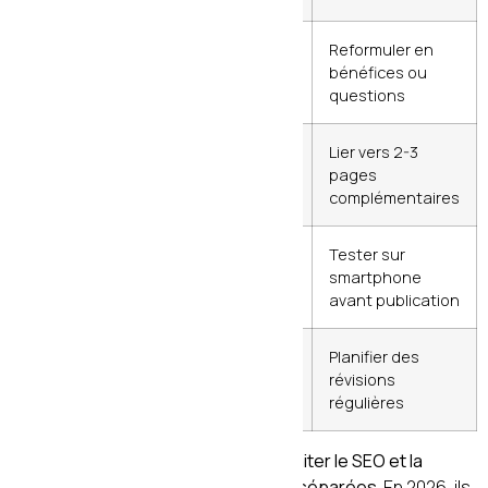
Titres H2
Mauvais
Reformuler en
ennuyeux et plats
engagement
bénéfices ou
questions
Pas de maillage
Rebond
Lier vers 2-3
interne
élevé
pages
complémentaires
Mobile non
Perte de
Tester sur
optimisé
60% des
smartphone
lecteurs
avant publication
Contenu jamais
Perte de
Planifier des
mis à jour
positions
révisions
régulières
L’erreur la plus coûteuse reste de
traiter le SEO et la
conversion comme deux disciplines séparées
. En 2026, ils