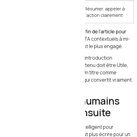
Conclusion
Clôturer
Résumer, appeler à
l’action clairement
Une règle d’or :
ne jamais attendre la fin de l’article pour
proposer une action
. Intégrez des CTA contextuels à mi-
parcours, au moment où le lecteur est le plus engagé.
La règle des
4U
pour chaque titre et introduction
s’applique parfaitement ici. Votre contenu doit être Utile,
Urgent, Unique et Ultra-spécifique. Un titre comme
« Comment rédiger du contenu SEO qui convertit vraiment
en 2026 » coche les quatre cases.
4. Écrire pour les humains
d’abord, Google ensuite
En 2026, Google est suffisamment intelligent pour
comprendre un texte naturel. Il ne faut plus écrire pour un