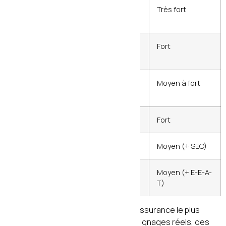
Études de cas
Avant / après
Très fort
chiffré
Chiffres et
Données
Fort
statistiques
sourcées
Certifications /
Logos visibles
Moyen à fort
labels
Garanties
Encadré visible
Fort
FAQ
Section dédiée
Moyen (+ SEO)
Biographie
Avec photo et
Moyen (+ E-E-A-
auteur
crédentials
T)
La
preuve sociale
est le levier de réassurance le plus
puissant en 2026. Intégrez des témoignages réels, des