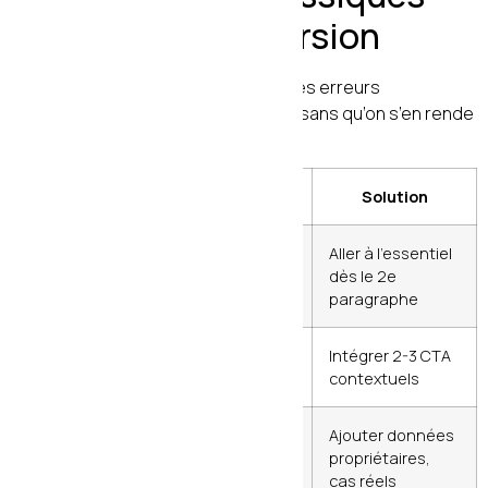
qui tuent la conversion
Même avec un bon contenu, certaines erreurs
récurrentes sabotent la conversion sans qu’on s’en rende
compte.
Erreur
Impact
Solution
Introduction trop
Lecteur qui
Aller à l’essentiel
longue avant la
repart
dès le 2e
valeur
paragraphe
Aucun CTA ou
Zéro
Intégrer 2-3 CTA
CTA trop tardif
conversion
contextuels
Contenu
Pas de
Ajouter données
générique sans
confiance
propriétaires,
différenciation
cas réels