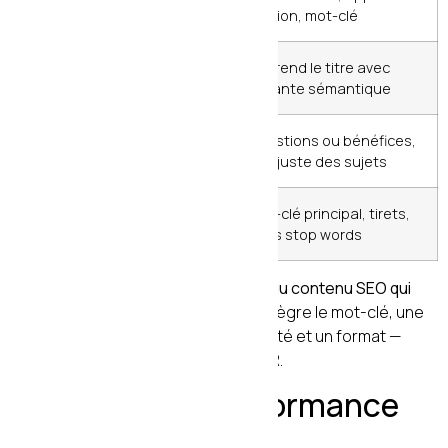
description
caractères
l’action, mot-clé
H1
1 seul par
Reprend le titre avec
page
variante sémantique
H2
Autant que
Questions ou bénéfices,
nécessaire
pas juste des sujets
URL
Courte et
Mot-clé principal, tirets,
lisible
sans stop words
Un titre comme
« Comment rédiger du contenu SEO qui
convertit vraiment (Guide 2026) »
intègre le mot-clé, une
promesse de résultat, une temporalité et un format —
quatre signaux qui maximisent le CTR.
9. Mesurer la performance
de votre contenu