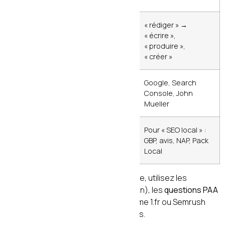
Synonymes
Variantes
« rédiger » →
naturelles du
« écrire »,
mot-clé
« produire »,
« créer »
Entités
Outils,
Google, Search
nommées
personnes, lieux
Console, John
reconnus
Mueller
Couverture
Aborder tous les
Pour « SEO local » :
thématique
sous-sujets liés
GBP, avis, NAP, Pack
Local
Pour trouver votre champ sémantique, utilisez les
suggestions Google
(autocomplétion), les
questions PAA
(People Also Ask), et des outils comme 1.fr ou Semrush
pour l’analyse sémantique en français.