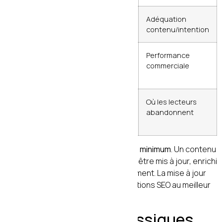
Taux de
Google
Adéquation
rebond
Analytics
contenu/intention
Taux de
Google
Performance
conversion
Analytics
commerciale
(Objectifs)
Scroll depth
Hotjar /
Où les lecteurs
Microsoft
abandonnent
Clarity
Revisitez vos articles tous les
6 mois minimum
. Un contenu
qui perd du trafic a souvent besoin d’être mis à jour, enrichi
ou restructuré — pas réécrit entièrement. La mise à jour
de contenu existant est l’une des actions SEO au meilleur
ROI.
10. Les erreurs classiques