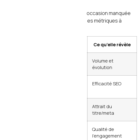
Un contenu publié sans suivi est une occasion manquée
d’apprendre et d’améliorer. En 2026, les métriques à
surveiller vont bien au-delà du trafic.
Métrique
Outil
Ce qu’elle révèle
Trafic
Google
Volume et
organique
Analytics / GSC
évolution
Position
Google Search
Efficacité SEO
moyenne
Console
CTR dans les
Google Search
Attrait du
SERP
Console
titre/meta
Temps passé
Google
Qualité de
sur la page
Analytics
l’engagement