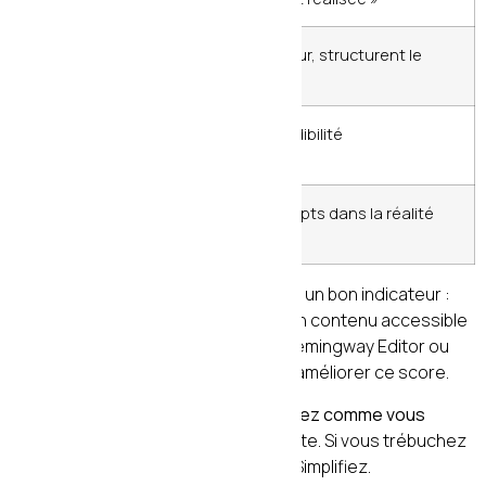
Questions
Engagent le lecteur, structurent le
rhétoriques
propos
Chiffres et
Renforcent la crédibilité
données
Exemples
Ancrent les concepts dans la réalité
concrets
Le
taux de lisibilité Flesch-Kincaid
est un bon indicateur :
visez un score supérieur à 60 pour un contenu accessible
au grand public. Des outils comme Hemingway Editor ou
Yoast SEO vous aident à mesurer et améliorer ce score.
Une astuce souvent négligée :
rédigez comme vous
parlez
. Relisez votre texte à voix haute. Si vous trébuchez
sur une phrase, votre lecteur aussi. Simplifiez.