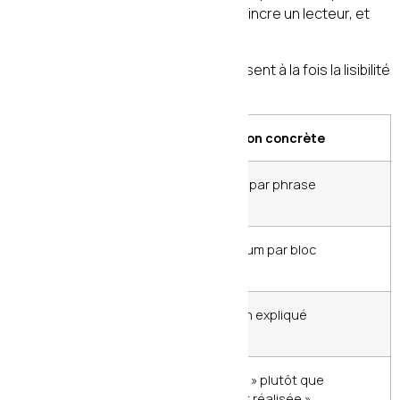
algorithme — il faut écrire pour convaincre un lecteur, et
Google suivra.
Les principes de rédaction qui favorisent à la fois la lisibilité
et le SEO :
Principe
Application concrète
Phrases
Maximum 20 mots par phrase
courtes
Paragraphes
3 à 5 lignes maximum par bloc
aérés
Vocabulaire
Éviter le jargon non expliqué
accessible
Voix active
« Nous optimisons » plutôt que
« l’optimisation est réalisée »