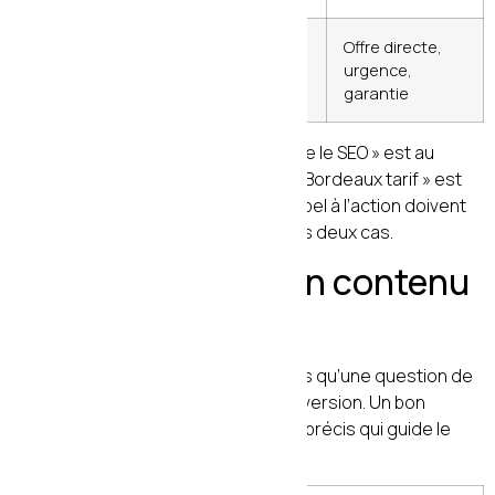
Le plus
Prêt à acheter
Offre directe,
conscient
urgence,
garantie
Un utilisateur qui tape « qu’est-ce que le SEO » est au
niveau 1. Celui qui tape « agence SEO Bordeaux tarif » est
au niveau 4. Le contenu, le ton et l’appel à l’action doivent
être radicalement différents dans les deux cas.
3. La structure d’un contenu
SEO qui convertit
La structure de votre article n’est pas qu’une question de
lisibilité — c’est une stratégie de conversion. Un bon
contenu SEO suit un schéma narratif précis qui guide le
lecteur naturellement vers l’action.