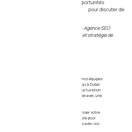
le bon trafic et le transforment en opportunités
commerciales réelles.
Contactez-nous
pour discuter de
votre stratégie de contenu.
Article rédigé par l’équipe agencef.fr — Agence SEO
spécialisée en référencement naturel et stratégie de
contenu
Nous vous invitons à venir à la rencontre de nos équipes
à Bordeaux, à Lyon, partout en France, ainsi qu’à Dubaï.
Nos experts vous accompagnent dans la structuration
et le développement de votre présence digitale avec une
approche sur-mesure, élégante et orientée
performance.
Que vous souhaitiez créer, refondre ou optimiser votre
stratégie digitale, nous sommes à votre écoute pour
imaginer des solutions parfaitement alignées avec vos
ambitions.