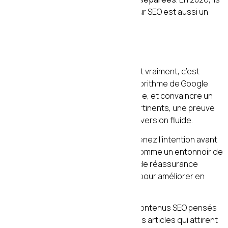
sont indissociables. Un bon rédacteur SEO est aussi un
bon copywriter.
11. Conclusion
Rédiger du contenu SEO qui convertit vraiment, c’est
maîtriser un double art : séduire l’algorithme de Google
avec une structure sémantique solide, et convaincre un
être humain avec des arguments pertinents, une preuve
sociale crédible et un chemin de conversion fluide.
Les fondamentaux à retenir : comprenez l’intention avant
d’écrire, structurez votre contenu comme un entonnoir de
conversion, intégrez des éléments de réassurance
concrets, et mesurez vos résultats pour améliorer en
continu.
Chez
agencef.fr
, nous créons des contenus SEO pensés
pour Google ET pour vos clients — des articles qui attirent