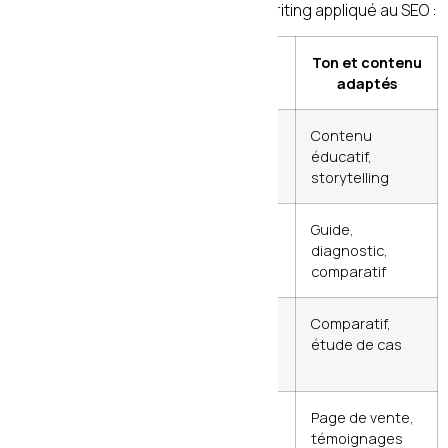
conscience
— concept clé du copywriting appliqué au SEO :
Niveau de
Description
Ton et contenu
conscience
adaptés
Inconscient
Ne sait pas qu’il a
Contenu
du
un problème
éducatif,
problème
storytelling
Conscient
Sait qu’il a un
Guide,
du
problème, pas la
diagnostic,
problème
solution
comparatif
Conscient
Sait qu’il existe des
Comparatif,
de la
solutions
étude de cas
solution
Conscient
Connaît votre offre
Page de vente,
du produit
témoignages