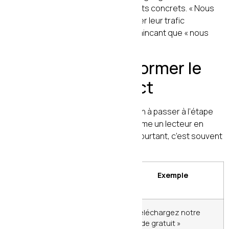
logos clients, des chiffres de résultats concrets. « Nous
avons aidé +150 entreprises à doubler leur trafic
organique » est infiniment plus convaincant que « nous
sommes experts en SEO ».
7. Les CTA : transformer le
lecteur en prospect
Un
CTA (Call To Action)
est l’invitation à passer à l’étape
suivante. C’est l’élément qui transforme un lecteur en
prospect, et un prospect en client. Pourtant, c’est souvent
la partie la plus négligée du contenu.
Type de CTA
Moment
Exemple
idéal
CTA doux
Début
« Téléchargez notre
(lead
d’article
guide gratuit »