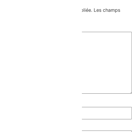
Votre adresse e-mail ne sera pas publiée.
Les champs
obligatoires sont indiqués avec
*
Commentaire
*
Nom
*
E-mail
*