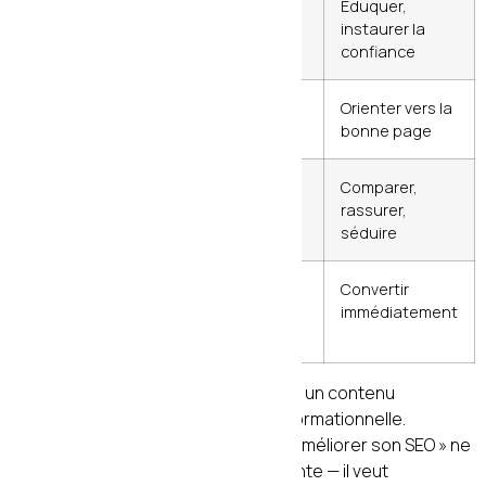
Informationnelle
« comment
Éduquer,
fonctionne le
instaurer la
SEO »
confiance
Navigationnelle
« agencef.fr
Orienter vers la
contact »
bonne page
Commerciale
« meilleure
Comparer,
agence SEO
rassurer,
Bordeaux »
séduire
Transactionnelle
« acheter
Convertir
prestation
immédiatement
SEO »
Une erreur fréquente est de rédiger un contenu
transactionnel pour une requête informationnelle.
L’utilisateur qui cherche « comment améliorer son SEO » ne
veut pas tomber sur une page de vente — il veut