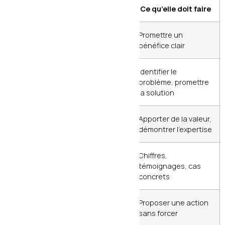
Partie
Rôle
Ce qu’elle doit faire
Titre (H1)
Accrocher
Promettre un
bénéfice clair
Introduction
Engager
Identifier le
problème, promettre
la solution
Développement
Convaincre
Apporter de la valeur,
démontrer l’expertise
Éléments de
Rassurer
Chiffres,
preuve
témoignages, cas
concrets
CTA
Convertir
Proposer une action
intermédiaires
tôt
sans forcer