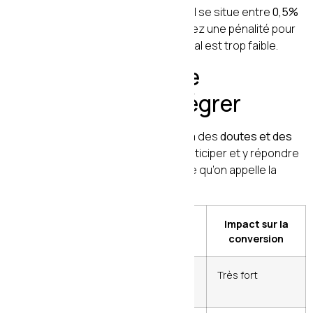
La densité idéale du mot-clé principal se situe entre
0,5%
et 1,5%
du texte. Au-delà, vous risquez une pénalité pour
sur-optimisation. En dessous, le signal est trop faible.
6. Les éléments de
réassurance à intégrer
Un visiteur qui arrive sur votre page a des
doutes et des
objections
. Votre contenu doit les anticiper et y répondre
avant même qu’il les formule. C’est ce qu’on appelle la
réassurance.
Élément de
Format
Impact sur la
réassurance
recommandé
conversion
Témoignages
Citation +
Très fort
clients
prénom + photo