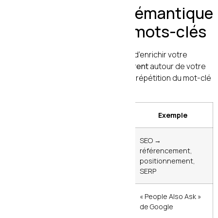
5. L’optimisation sémantique
sans bourrage de mots-clés
L’optimisation sémantique, c’est l’art d’enrichir votre
contenu avec un
champ lexical cohérent
autour de votre
thématique principale, sans forcer la répétition du mot-clé
principal.
Technique
Description
Exemple
Mots-clés
Termes
SEO →
LSI
sémantiquement
référencement,
liés
positionnement,
SERP
Questions
Requêtes
« People Also Ask »
connexes
associées des
de Google
internautes