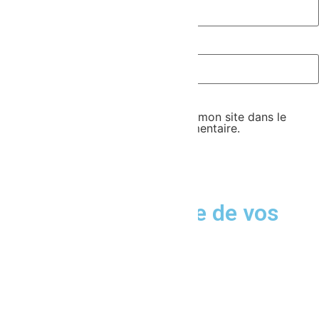
Site web
Enregistrer mon nom, mon e-mail et mon site dans le
navigateur pour mon prochain commentaire.
Discutons ensemble de vos
projets.
Nous Contacter
Accueil
Nos Services