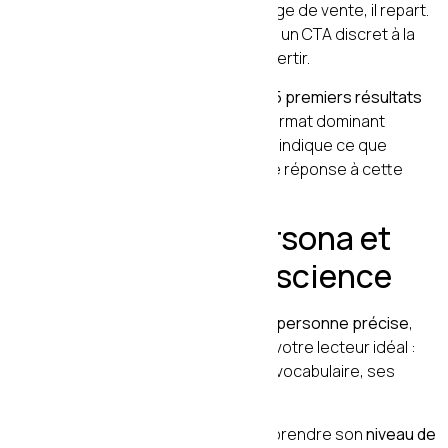
apprendre. Si vous lui donnez une page de vente, il repart.
Si vous lui donnez un guide utile avec un CTA discret à la
fin, vous avez une chance de le convertir.
Analysez systématiquement les
3 à 5 premiers résultats
Google
sur votre requête cible. Le format dominant
(guide, liste, comparatif, vidéo) vous indique ce que
Google a identifié comme la meilleure réponse à cette
intention.
2. Définir votre persona et
son niveau de conscience
Un contenu qui convertit parle à
une personne précise
,
pas à tout le monde. Le persona est votre lecteur idéal :
ses problèmes, ses objections, son vocabulaire, ses
aspirations.
Mais au-delà du persona, il faut comprendre son
niveau de