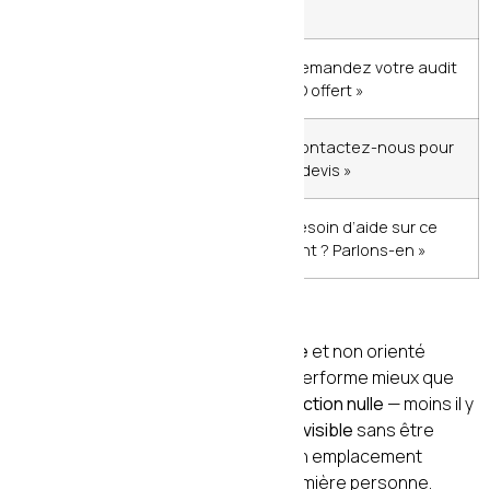
nurturing)
CTA
Milieu
« Demandez votre audit
intermédiaire
d’article
SEO offert »
CTA fort
Fin
« Contactez-nous pour
d’article
un devis »
CTA
Après un
« Besoin d’aide sur ce
contextuel
point clé
point ? Parlons-en »
Les règles d’un bon CTA en 2026 :
Un CTA efficace est
orienté bénéfice
et non orienté
action. « Obtenir mon audit gratuit » performe mieux que
« Envoyer ». Il doit créer une
micro-friction nulle
— moins il y
a d’étapes, mieux c’est. Et il doit être
visible
sans être
agressif : une couleur contrastée, un emplacement
stratégique, une formulation à la première personne.