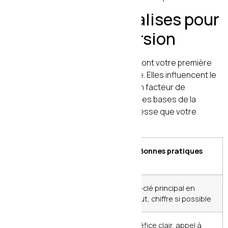
8. Optimiser les balises pour
le clic ET la conversion
La balise
title
et la
meta description
sont votre première
impression dans les résultats Google. Elles influencent le
taux de clic (CTR) qui est lui-même un facteur de
classement. Mais elles posent aussi les bases de la
conversion en définissant une promesse que votre
contenu doit tenir.
Élément
Longueur
Bonnes pratiques
optimale
Balise title
50-60
Mot-clé principal en
caractères
début, chiffre si possible
Meta
140-160
Bénéfice clair, appel à