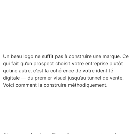
Identité de marque digitale :
comment construire un
branding qui convertit en
2026 ?
Un beau logo ne suffit pas à construire une marque. Ce
qui fait qu’un prospect choisit votre entreprise plutôt
qu’une autre, c’est la cohérence de votre identité
digitale — du premier visuel jusqu’au tunnel de vente.
Voici comment la construire méthodiquement.
Google Ads vs Meta Ads :
lequel choisir pour votre
business en 2026 ?